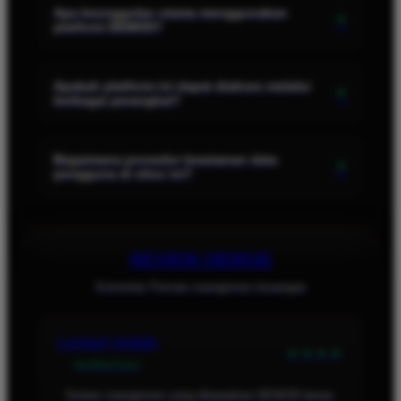
diperbarui secara real time untuk memastikan setiap
Apa keunggulan utama menggunakan
+
platform DEWI35?
keputusan yang Anda ambil berdasarkan informasi terkini dan
valid.
Keunggulan kami terletak pada tingkat akurasi data yang
tinggi serta kemudahan antarmuka yang dirancang khusus
Apakah platform ini dapat diakses melalui
+
berbagai perangkat?
untuk mempermudah pemula dalam memetakan target
keuangan mereka.
Ya, DEWI35 dirancang dengan teknologi responsif yang
memungkinkan Anda mengakses semua fitur manajemen
Bagaimana prosedur keamanan data
+
pengguna di situs ini?
keuangan melalui perangkat mobile maupun desktop dengan
lancar.
Kami menerapkan protokol enkripsi berlapis untuk melindungi
seluruh aktivitas pengguna sehingga privasi Anda tetap
terjaga selama menggunakan layanan di situs kami.
REVIEW DEWI35
Komentar Pemain manajemen keuangan
Dimas Pratama
Verified User