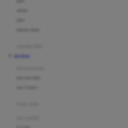
gaun
Dae Organics
setelan
Docare
jaket
Doona
pakaian dalam
Down To Earth
Drew
pakaian tidur
Dr. Brown's
tabel Macau
E
kereta dorong
ELC
bayi baru lahir
Ergobaby
usia 6 bulan+
Expert Care
koper anak
Ezyroller
kursi mobil
F
0-13 Kg