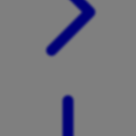
X
Xootz
Y
Yamatoya
Z
Zaxy
Zoggs
0-9
4Moms
59S