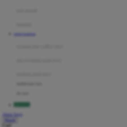
Mini Monkey
Moby
bak mandi
Momami
handuk
Mothercare
sistem keuangan
Mustela
ayunan dan walker bayi
My Buddy Tag
My K
alas bermain anak bayi
N
mainan anak bayi
Naif
mothercare toys
Nike
elc toys
Nordic Natural
DEWI35
Nuby
Akun Saya
Nuna
Masuk
Cari