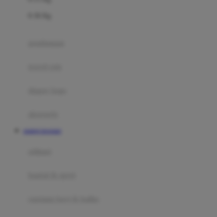
Felt So Sweet
0-36 Kg
Fisher Price
Flipper
gendongan
Friends Of Sally
travel cots
G
diaper bags
Gb
Geko
aksesoris
Graco
strategi investasi
Gund
selimut
H
bantal & sprei
Habbie
Haenim
ranjang bayi & balita
Happy Horse